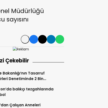
Genel Müdürlüğü
u sayısını
izi Çekebilir
e Bakanlığı’nın Tasarruf
rleri Denetiminde 2 Bin
 İşlem Tespit Edildi
on’da balıkçı tezgahlarında
 bol
’dan Çalışan Anneleri