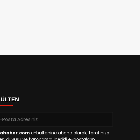
BÜLTEN
tahaber.com
e-bültenine abone olarak, tarafınıza
r, duyuru ve kampanya içerikli e-postaların