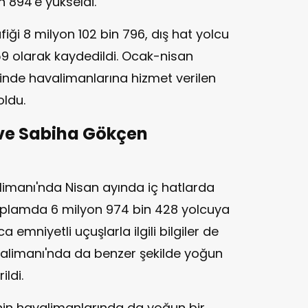
in 894'e yükseldi.
iği 8 milyon 102 bin 796, dış hat yolcu
959 olarak kaydedildi. Ocak-nisan
nde havalimanlarına hizmet verilen
oldu.
 ve Sabiha Gökçen
limanı'nda Nisan ayında iç hatlarda
toplamda 6 milyon 974 bin 428 yolcuya
ca emniyetli uçuşlarla ilgili bilgiler de
valimanı'nda da benzer şekilde yoğun
ildi.
inin havalimanlarında da yoğun bir