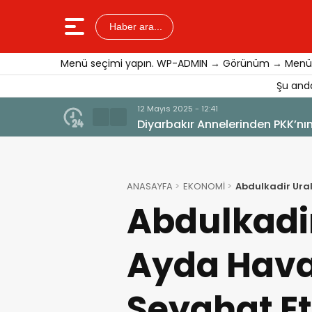
Haber ara...
Menü seçimi yapın. WP-ADMIN → Görünüm → Menül
Şu anda
12 Mayıs 2025 - 12:41
Diyarbakır Annelerinden PKK’nın
ANASAYFA
EKONOMİ
Abdulkadir Ural
Abdulkadir
Ayda Hava 
Seyahat Et