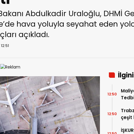
 Bakanı Abdulkadir Uraloğlu, DHMİ 
ye’de hava yoluyla seyahat eden yolc
ları açıkladı.
12:51
İlgin
Maliy
12:50
Tedbi
Aykırı
Trabz
12:50
çeşit
İŞKUR
12:50