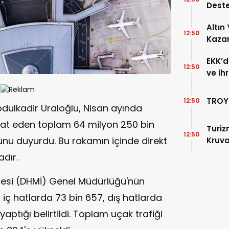
Dest
Altın
12:50
Kazan
EKK’d
12:50
ve ih
TROY 
12:50
bdulkadir Uraloğlu, Nisan ayında
hat eden toplam 64 milyon 250 bin
Turi
12:50
nu duyurdu. Bu rakamın içinde direkt
Kruva
dır.
mesi (DHMİ) Genel Müdürlüğü'nün
, iç hatlarda 73 bin 657, dış hatlarda
 yaptığı belirtildi. Toplam uçak trafiği