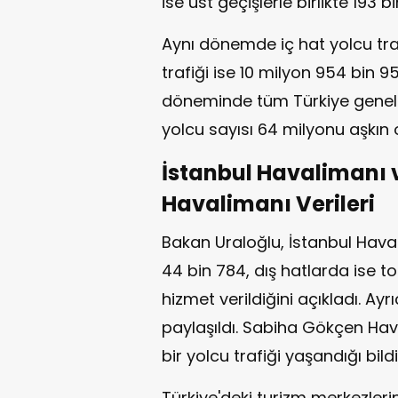
ise üst geçişlerle birlikte 193 b
Aynı dönemde iç hat yolcu traf
trafiği ise 10 milyon 954 bin 
döneminde tüm Türkiye geneli
yolcu sayısı 64 milyonu aşkın 
İstanbul Havalimanı
Havalimanı Verileri
Bakan Uraloğlu, İstanbul Hava
44 bin 784, dış hatlarda ise 
hizmet verildiğini açıkladı. Ayrı
paylaşıldı. Sabiha Gökçen Ha
bir yolcu trafiği yaşandığı bildir
Türkiye'deki turizm merkezler